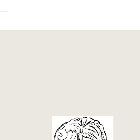
eene - Holistisch Pedagoog
k