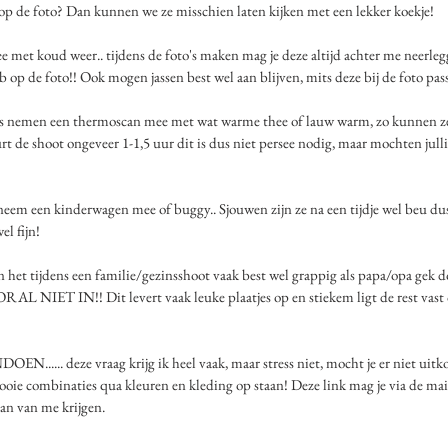
op de foto? Dan kunnen we ze misschien laten kijken met een lekker koekje!
e met koud weer.. tijdens de foto's maken mag je deze altijd achter me neerle
eb op de foto!! Ook mogen jassen best wel aan blijven, mits deze bij de foto pas
s nemen een thermoscan mee met wat warme thee of lauw warm, zo kunnen z
rt de shoot ongeveer 1-1,5 uur dit is dus niet persee nodig, maar mochten julli
neem een kinderwagen mee of buggy.. Sjouwen zijn ze na een tijdje wel beu dus 
l fijn! 
 het tijdens een familie/gezinsshoot vaak best wel grappig als papa/opa gek do
AL NIET IN!! Dit levert vaak leuke plaatjes op en stiekem ligt de rest vast 
... deze vraag krijg ik heel vaak, maar stress niet, mocht je er niet uitk
ooie combinaties qua kleuren en kleding op staan! Deze link mag je via de mail
dan van me krijgen. 