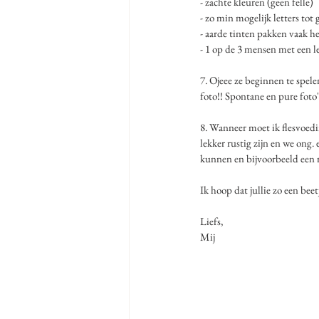
- zachte kleuren (geen felle)
- zo min mogelijk letters tot
- aarde tinten pakken vaak he
- 1 op de 3 mensen met een le
7. Ojeee ze beginnen te spelen
foto!! Spontane en pure foto's 
8. Wanneer moet ik flesvoedi
lekker rustig zijn en we ong.
kunnen en bijvoorbeeld een r
Ik hoop dat jullie zo een bee
Liefs,
Mij