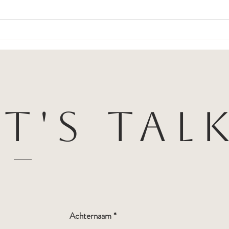
Zoë G
Goldy de Lalonde -
Schoonheidssalon
et's tal