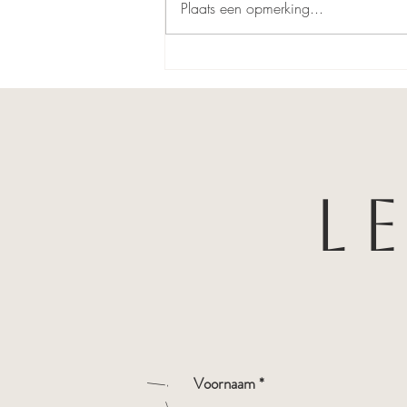
Plaats een opmerking...
Tunnelvision - Dust - 11.11.23
L