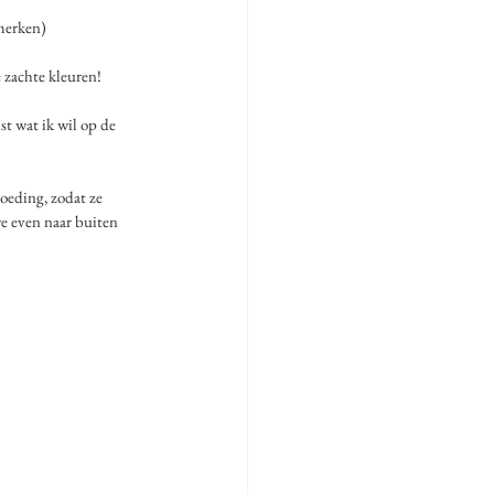
merken) 
 zachte kleuren! 
st wat ik wil op de 
oeding, zodat ze 
we even naar buiten 