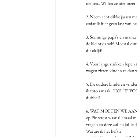
nemen.. Willen ze niet meer 
2. Neem echt dikke jassen me
zodat ik hier geen last van h
3. Sommige papa's en mama'
de kleintjes ook! Meestal duu
dit altijd! 
4. Voor lange stukken lopen 
wagen zitten vinden ze dan we
5. De oudere kinderen vinden
ik foto's maak.. HOU JE VOOR
dubbel! 
6. WAT MOETEN WE AANDOEN...
op Pinterest waar allemaal m
vragen en deze zullen jullie 
Wat zie ik het liefst;