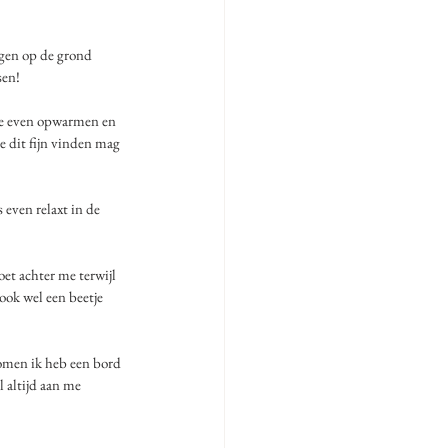
ggen op de grond 
sen!
e even opwarmen en 
e dit fijn vinden mag 
even relaxt in de 
et achter me terwijl 
ook wel een beetje 
omen ik heb een bord 
 altijd aan me 