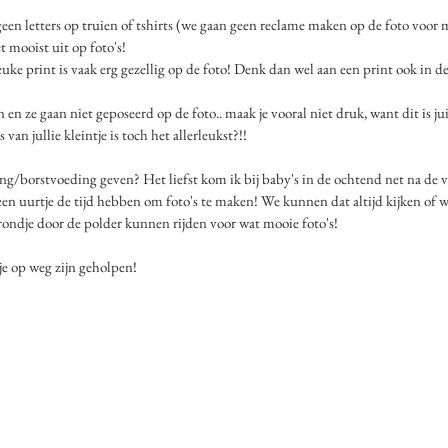
 geen letters op truien of tshirts (we gaan geen reclame maken op de foto voor 
t mooist uit op foto's!
uke print is vaak erg gezellig op de foto! Denk dan wel aan een print ook in de
 en ze gaan niet geposeerd op de foto.. maak je vooral niet druk, want dit is jui
van jullie kleintje is toch het allerleukst?!! 
ng/borstvoeding geven? Het liefst kom ik bij baby's in de ochtend net na de v
 een uurtje de tijd hebben om foto's te maken! We kunnen dat altijd kijken of 
ondje door de polder kunnen rijden voor wat mooie foto's!
tje op weg zijn geholpen! 