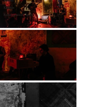
Zeeland
Kleintjes
Restaurant/café/lunch