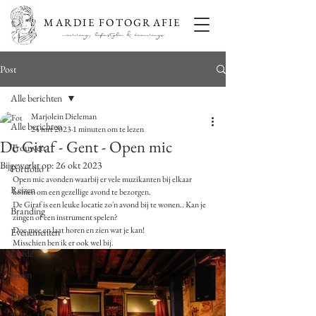
MARDIE FOTOGRAFIE
wedding, lifestyle & brandings
Post
Alle berichten
Marjolein Dieleman
Alle berichten
24 mrt 2023
1 minuten om te lezen
De Giraf - Gent - Open mic
Trouwen
Bijgewerkt op:
26 okt 2023
Portfolio
Open mic avonden waarbij er vele muzikanten bij elkaar 
Reizen
komen om een gezellige avond te bezorgen. 
De Giraf is een leuke locatie zo'n avond bij te wonen.. Kan je 
Branding
zingen of een instrument spelen? 
Doe mee en laat horen en zien wat je kan! 
Evenementen
Misschien ben ik er ook wel bij. 
Liefde
Gezin
Portret