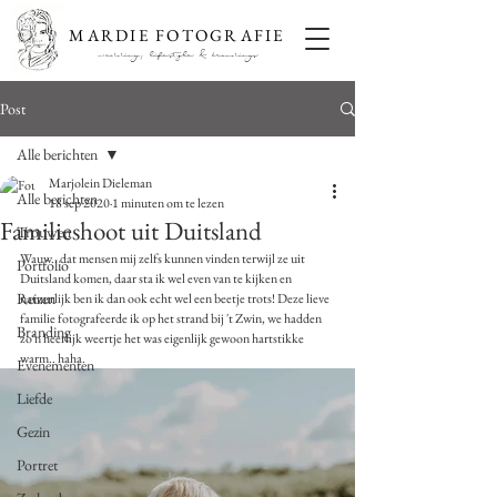
MARDIE FOTOGRAFIE
wedding, lifestyle & brandings
Post
Alle berichten
Marjolein Dieleman
Alle berichten
18 sep 2020
1 minuten om te lezen
Familieshoot uit Duitsland
Trouwen
Wauw.. dat mensen mij zelfs kunnen vinden terwijl ze uit 
Portfolio
Duitsland komen, daar sta ik wel even van te kijken en 
Reizen
natuurlijk ben ik dan ook echt wel een beetje trots! Deze lieve 
familie fotografeerde ik op het strand bij 't Zwin, we hadden 
Branding
zo'n heerlijk weertje het was eigenlijk gewoon hartstikke 
warm.. haha. 
Evenementen
Liefde
Gezin
Portret