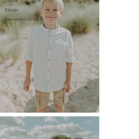
Zeeland
Kleintjes
Restaurant/café/lunch